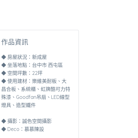
作品資訊
◆ 房屋狀況：新成屋
◆ 坐落地點：台中市 西屯區
◆ 空間坪數：22坪
◆ 使用建材：樂維美耐板、大
昌合板、系統櫃、虹牌酷可力特
殊漆、Goodfan吊扇、LED線型
燈具、造型鐵件
◆ 攝影：誠色空間攝影
◆ Deco：慕慕陳設