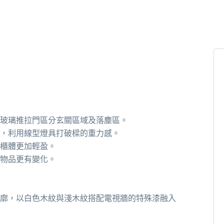
玻璃推拉門區分玄關區域及落塵區。
，利用線型燈具打破樑的重力感。
櫃體更加輕盈。
物品更有變化。
廓，以白色木紋與淺木紋搭配電視牆的特殊漆融入