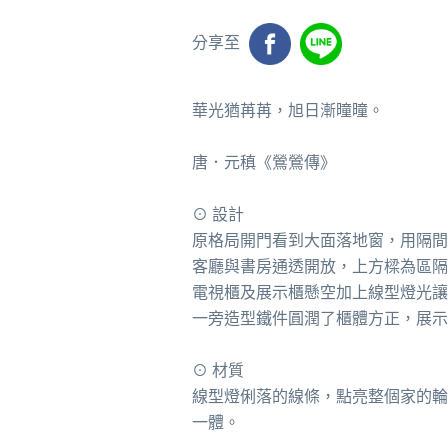
分享至
華光猶苒苒，旭日漸曈曈。
唐．元稹《鶯鶯傳》
⊙ 設計
原格局開門看到大面落地窗，用隔間
客廳與書房通透開放，上方樑為區隔
電視櫃及展示櫃懸空加上線型燈光讓
一旁造型鐵件圓潤了櫃體方正，展示
⊙ 材質
線型燈俐落的線條，點亮整個家的輪
一體。