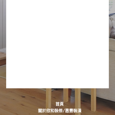
首頁
關於欣和裝修/惠豐裝潢