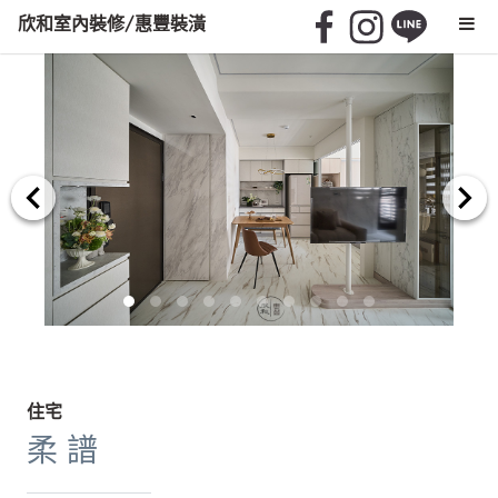
欣和室內裝修/惠豐裝潢
住宅
柔 譜