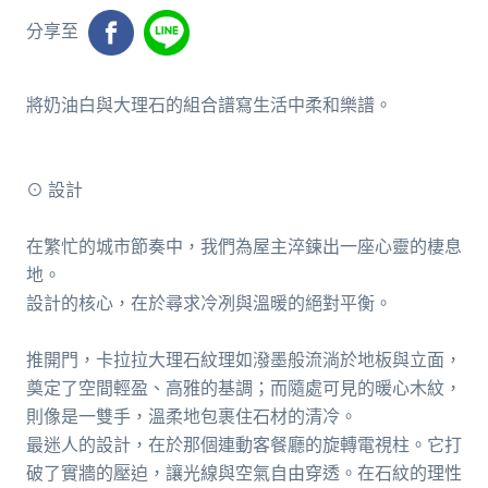
分享至
將奶油白與大理石的組合譜寫生活中柔和樂譜。
⊙ 設計
在繁忙的城市節奏中，我們為屋主淬鍊出一座心靈的棲息
地。
設計的核心，在於尋求冷冽與溫暖的絕對平衡。
推開門，卡拉拉大理石紋理如潑墨般流淌於地板與立面，
奠定了空間輕盈、高雅的基調；而隨處可見的暖心木紋，
則像是一雙手，溫柔地包裹住石材的清冷。
最迷人的設計，在於那個連動客餐廳的旋轉電視柱。它打
破了實牆的壓迫，讓光線與空氣自由穿透。在石紋的理性