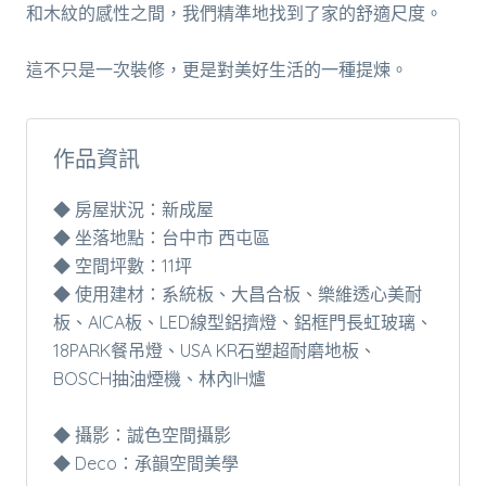
和木紋的感性之間，我們精準地找到了家的舒適尺度。
這不只是一次裝修，更是對美好生活的一種提煉。
作品資訊
◆ 房屋狀況：新成屋
◆ 坐落地點：台中市 西屯區
◆ 空間坪數：11坪
◆ 使用建材：系統板、大昌合板、樂維透心美耐
板、AICA板、LED線型鋁擠燈、鋁框門長虹玻璃、
18PARK餐吊燈、USA KR石塑超耐磨地板、
BOSCH抽油煙機、林內IH爐
◆ 攝影：誠色空間攝影
◆ Deco：承韻空間美學