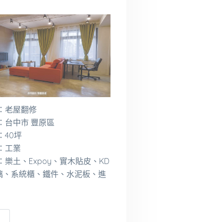
：老屋翻修
：台中市 豐原區
：40坪
：工業
：樂土、Expoy、實木貼皮、KD
璃、系統櫃、鐵件、水泥板、進