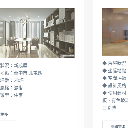
◆ 房屋狀況
屋狀況：新成屋
◆ 坐落地點
落地點：台中市 北屯區
◆ 空間坪數
間坪數：20坪
◆ 設計風格
計風格：混搭
◆ 使用建材
間類型：住家
板、有色玻
口瓷磚
讀更多
閱讀更多