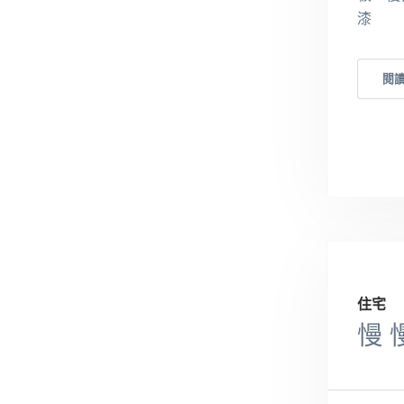
漆
閱
住宅
慢 