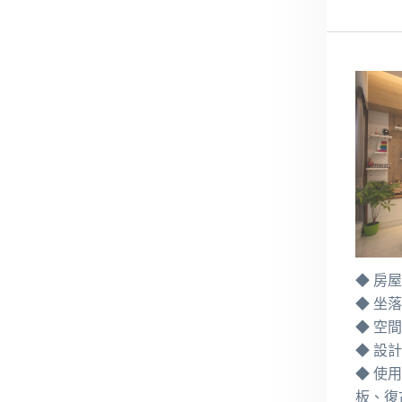
◆ 房
◆ 坐
◆ 空間
◆ 設
◆ 使
板、復