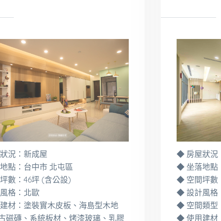
◆ 房屋狀況
屋狀況：新成屋
◆ 坐落地點
落地點：台中市 北屯區
◆ 空間坪數：
坪數：46坪 (含公設)
◆ 設計風格
計風格：北歐
◆ 空間類型
用建材：塗裝實木皮板、海島型木地
◆ 使用建材
古磁磚、系統板材、烤漆玻璃、乳膠