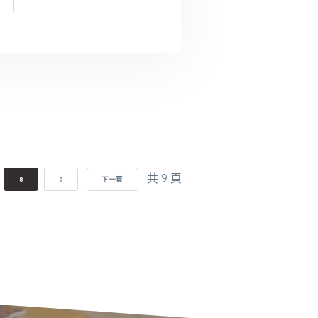
共 9 頁
8
9
下一頁