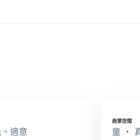
商業空間
光。適意
童 ‧ 