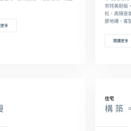
奈特美耐板、
松、高隔音
膠地磚、客
讀更多
閱讀更多
住宅
慢
構 築 