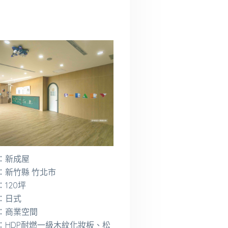
：新成屋
：新竹縣 竹北市
120坪
：日式
：商業空間
：HDP耐燃一級木紋化妝板、松