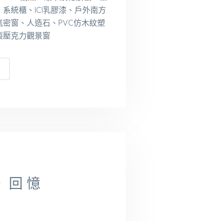
系統櫃、ICI乳膠漆、戶外南方
氣密窗、人造石、PVC仿木紋塑
製壓克力觀景窗
。 回 憶