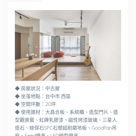
◆ 房屋狀況：中古屋
◆ 坐落地點：台中市 西區
◆ 空間坪數：20坪
◆ 使用建材：大昌合板、系統櫃、造型門片、造
型觀景窗、虹牌乳膠漆、磁性烤漆玻璃、三星人
造石、綠保石SPC石塑超耐磨地板、Goodfan吊
扇、Seed燈具、LED線型燈具