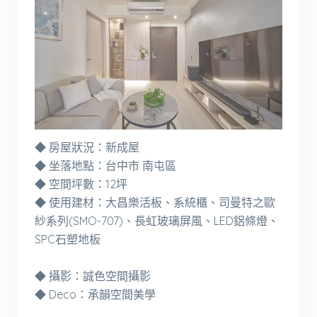
◆ 房屋狀況：新成屋
◆ 坐落地點：台中市 南屯區
◆ 空間坪數：12坪
◆ 使用建材：大昌樂活板、系統櫃、司曼特之歐
紗系列(SMO-707)、長虹玻璃屏風、LED鋁條燈、
SPC石塑地板
◆ 攝影：誠色空間攝影
◆ Deco：承韻空間美學