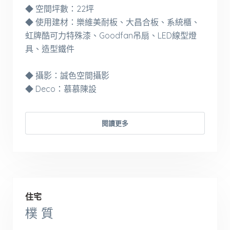
◆ 空間坪數：22坪
◆ 使用建材：樂維美耐板、大昌合板、系統櫃、
虹牌酷可力特殊漆、Goodfan吊扇、LED線型燈
具、造型鐵件
◆ 攝影：誠色空間攝影
◆ Deco：慕慕陳設
閱讀更多
住宅
樸 質