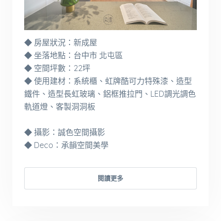
◆ 房屋狀況：新成屋
◆ 坐落地點：台中市 北屯區
◆ 空間坪數：22坪
◆ 使用建材：系統櫃、虹牌酷可力特殊漆、造型
鐵件、造型長虹玻璃、鋁框推拉門、LED調光調色
軌道燈、客製洞洞板
◆ 攝影：誠色空間攝影
◆ Deco：承韻空間美學
閱讀更多